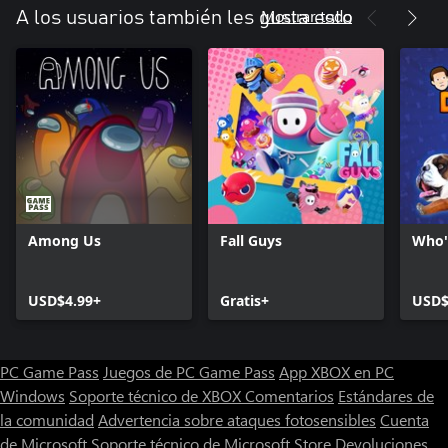
Mostrar todo
A los usuarios también les gusta esto
Among Us
Fall Guys
Who'
USD$4.99+
Gratis+
USD$
PC Game Pass
Juegos de PC Game Pass
App XBOX en PC
Windows
Soporte técnico de XBOX
Comentarios
Estándares de
la comunidad
Advertencia sobre ataques fotosensibles
Cuenta
de Microsoft
Soporte técnico de Microsoft Store
Devoluciones