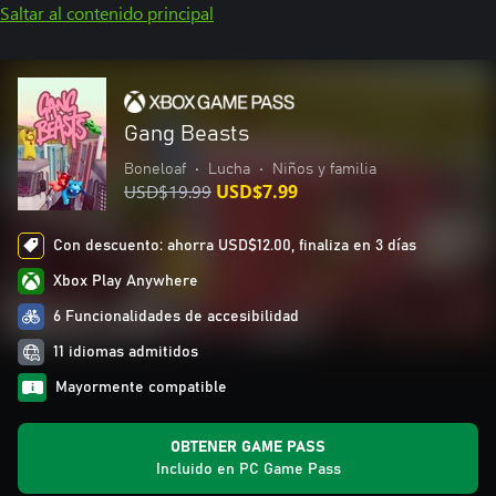
Saltar al contenido principal
Gang Beasts
Boneloaf
•
Lucha
•
Niños y familia
USD$19.99
USD$7.99
Con descuento: ahorra USD$12.00, finaliza en 3 días
Xbox Play Anywhere
6 Funcionalidades de accesibilidad
11 idiomas admitidos
Mayormente compatible
OBTENER GAME PASS
Incluido en PC Game Pass