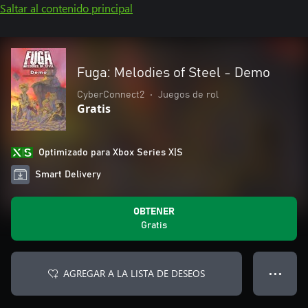
Saltar al contenido principal
Fuga: Melodies of Steel - Demo
CyberConnect2
•
Juegos de rol
Gratis
Optimizado para Xbox Series X|S
Smart Delivery
OBTENER
Gratis
AGREGAR A LA LISTA DE DESEOS
● ● ●