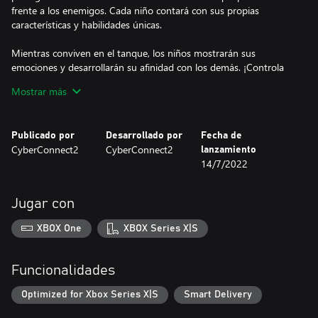
frente a los enemigos. Cada niño contará con sus propias
características y habilidades únicas.
Mientras conviven en el tanque, los niños mostrarán sus
emociones y desarrollarán su afinidad con los demás. ¡Controla
sus emociones y afinidad para cambiar el curso de la aventura!
Mostrar más
- El Taranis, una misteriosa arma de la antigüedad.
El Taranis, el tanque gigante que da cobijo a los niños, encierra
Publicado por
Desarrollado por
Fecha de
numerosos misterios y parece poseer voluntad propia, activando
CyberConnect2
CyberConnect2
lanzamiento
una temible arma prohibida conocida como el Cañón de Almas
14/7/2022
en momentos de crisis.
- Tu aventura. Tus elecciones.
Jugar con
¿Estás dispuesto a sacrificar lo que sea para conseguir la victoria?
¿O prefieres otras alternativas?
XBOX One
XBOX Series X|S
En este RPG deberás tomar muchas decisiones para poder seguir
progresando, aunque la elección más segura podría no ser
siempre la más adecuada...
Funcionalidades
¿Qué decisiones tomarás cuando te enfrentes a una situación
desesperada?
Optimized for Xbox Series X|S
Smart Delivery