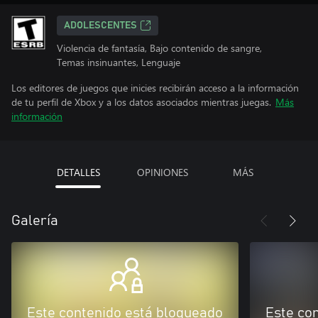
ADOLESCENTES
Violencia de fantasía, Bajo contenido de sangre,
Temas insinuantes, Lenguaje
Los editores de juegos que inicies recibirán acceso a la información
de tu perfil de Xbox y a los datos asociados mientras juegas.
Más
información
DETALLES
OPINIONES
MÁS
Galería
Este contenido está bloqueado
Este co