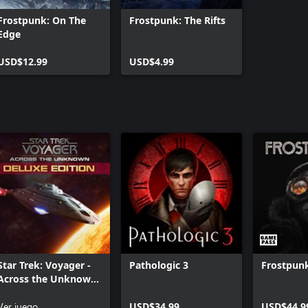
Frostpunk: On The
Frostpunk: The Rifts
Edge
USD$12.99
USD$4.99
Star Trek: Voyager -
Pathologic 3
Frostpun
Across the Unknown
Deluxe Edition
Ver juego
USD$34.99
USD$44.9