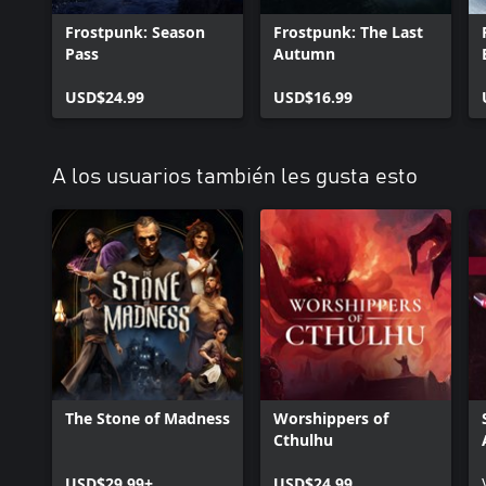
Frostpunk: Season
Frostpunk: The Last
Pass
Autumn
USD$24.99
USD$16.99
A los usuarios también les gusta esto
The Stone of Madness
Worshippers of
Cthulhu
USD$29.99+
USD$24.99