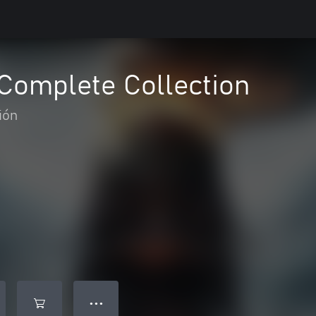
Complete Collection
ión
● ● ●