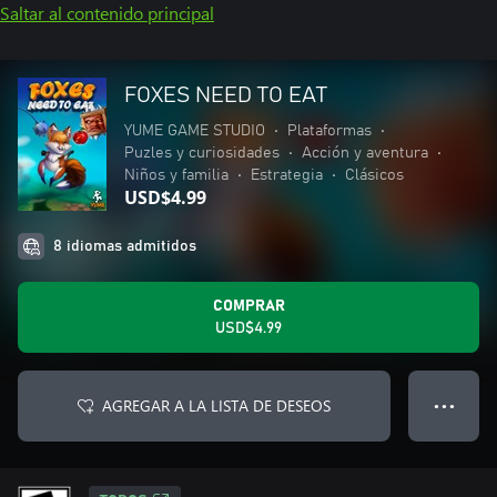
Saltar al contenido principal
FOXES NEED TO EAT
YUME GAME STUDIO
•
Plataformas
•
Puzles y curiosidades
•
Acción y aventura
•
Niños y familia
•
Estrategia
•
Clásicos
USD$4.99
8 idiomas admitidos
COMPRAR
USD$4.99
AGREGAR A LA LISTA DE DESEOS
● ● ●