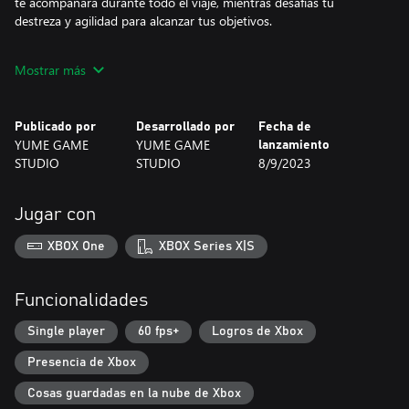
te acompañará durante todo el viaje, mientras desafías tu
destreza y agilidad para alcanzar tus objetivos.
Invita a tus amigos y familiares a unirse a ti en esta aventura
Mostrar más
única. Comparte tus experiencias en las redes sociales y desafíalos
a superar tus mejores tiempos.
Publicado por
Desarrollado por
Fecha de
Si estás buscando un juego cautivador, con desafíos divertidos y
YUME GAME
YUME GAME
lanzamiento
una zorra adorable como protagonista, ¡Foxes Need To Eat es
STUDIO
STUDIO
8/9/2023
perfecto para ti! Prepárate para encantarte con su jugabilidad
simplificada y arte en píxel minimalista. ¿Estás listo para enfrentar
este desafío?
Jugar con
XBOX One
XBOX Series X|S
Funcionalidades
Single player
60 fps+
Logros de Xbox
Presencia de Xbox
Cosas guardadas en la nube de Xbox