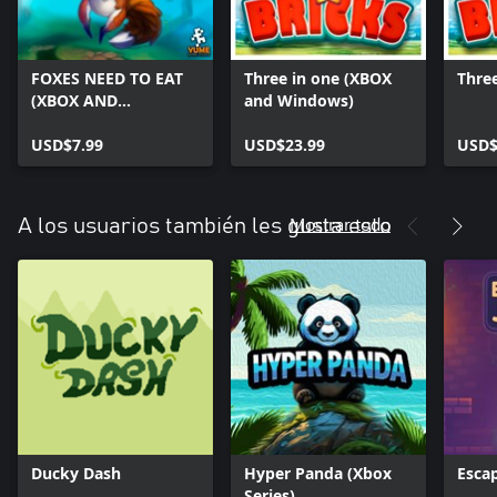
FOXES NEED TO EAT
Three in one (XBOX
Three
(XBOX AND
and Windows)
WINDOWS)
USD$7.99
USD$23.99
USD$
Mostrar todo
A los usuarios también les gusta esto
Ducky Dash
Hyper Panda (Xbox
Esca
Series)