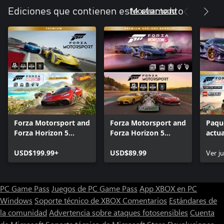
Mostrar todo
Ediciones que contienen este elemento
Forza Motorsport and
Forza Motorsport and
Paqu
Forza Horizon 5
Forza Horizon 5
actua
Premium Editions
Premium Add-Ons
Prem
Bundle
USD$199.99+
Bundle
USD$89.99
Horiz
Ver j
PC Game Pass
Juegos de PC Game Pass
App XBOX en PC
Windows
Soporte técnico de XBOX
Comentarios
Estándares de
la comunidad
Advertencia sobre ataques fotosensibles
Cuenta