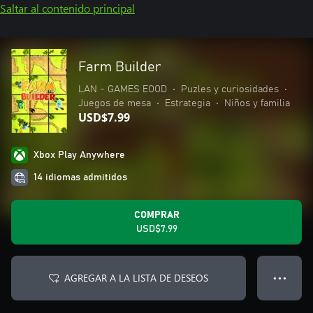
Saltar al contenido principal
Farm Builder
LAN - GAMES EOOD
•
Puzles y curiosidades
•
Juegos de mesa
•
Estrategia
•
Niños y familia
USD$7.99
Xbox Play Anywhere
14 idiomas admitidos
COMPRAR
USD$7.99
AGREGAR A LA LISTA DE DESEOS
● ● ●