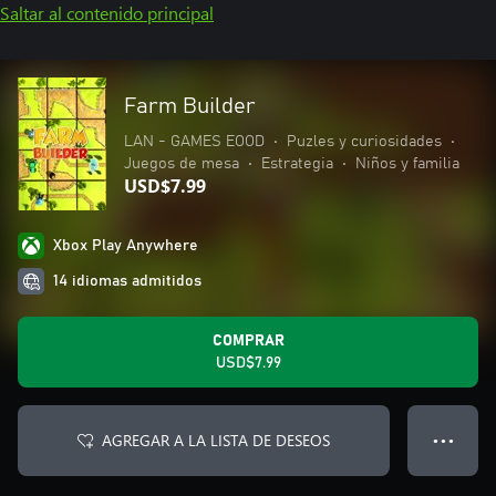
Saltar al contenido principal
Farm Builder
LAN - GAMES EOOD
•
Puzles y curiosidades
•
Juegos de mesa
•
Estrategia
•
Niños y familia
USD$7.99
Xbox Play Anywhere
14 idiomas admitidos
COMPRAR
USD$7.99
AGREGAR A LA LISTA DE DESEOS
● ● ●