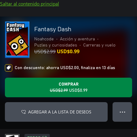
Saltar al contenido principal
Fantasy Dash
Noahcode
•
Acción y aventura
•
Puzles y curiosidades
•
Carreras y vuelo
USD$2.99
USD$0.99
Con descuento: ahorra USD$2.00, finaliza en 13 días
COMPRAR
USD$2.99
USD$0.99
AGREGAR A LA LISTA DE DESEOS
● ● ●