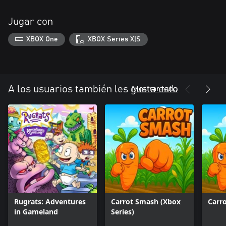
Jugar con
XBOX One
XBOX Series X|S
Mostrar todo
A los usuarios también les gusta esto
Rugrats: Adventures
Carrot Smash (Xbox
Carr
in Gameland
Series)