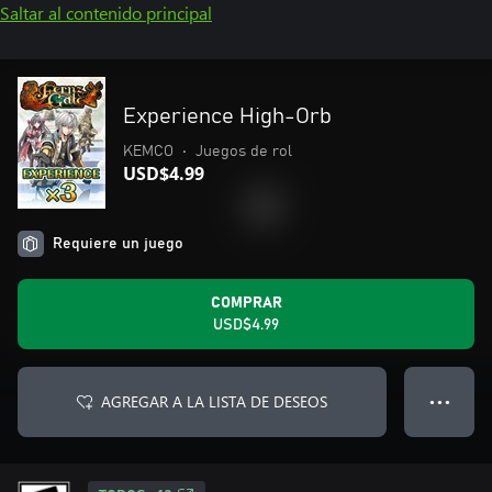
Saltar al contenido principal
Experience High-Orb
KEMCO
•
Juegos de rol
USD$4.99
Requiere un juego
COMPRAR
USD$4.99
AGREGAR A LA LISTA DE DESEOS
● ● ●