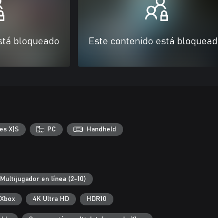
stá bloqueado
Este contenido está bloquea
es X|S
PC
Handheld
Multijugador en línea (2-10)
 Xbox
4K Ultra HD
HDR10