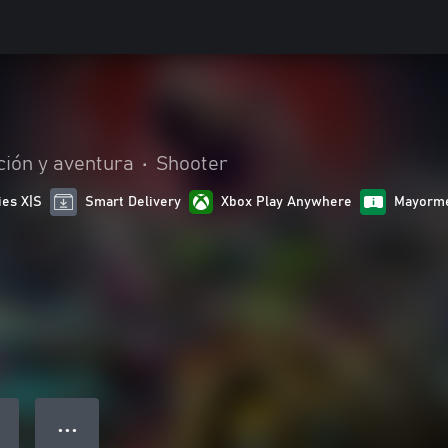
ción y aventura
•
Shooter
ies X|S
Smart Delivery
Xbox Play Anywhere
Mayorme
● ● ●