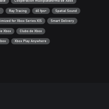
able
Cooperación multiplataforma de Xbox
r
Ray Tracing
60 fps+
Spatial Sound
imized for Xbox Series X|S
Smart Delivery
de Xbox
Clubs de Xbox
Xbox
Xbox Play Anywhere