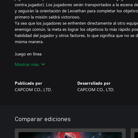
contra jugador). Los jugadores serán transportados a la escena de
y seguirán la orientación de Leviathan para completar los objetiv
primero la misión saldrá victorioso.
Ya sea que los jugadores se enfrenten directamente al otro equipo
enemigo común, la meta es lograr los objetivos lo más rápido posi
habilidad del jugador y otros factores, lo que significa que no se 
misma manera.
Juego en línea
* Para obtener más información sobre los servicios relacionados
Mostrar más
visita el sitio web oficial de Capcom ID cid.capcom.com. Ten en 
los que el uso de Capcom ID tenga restricciones de edad.
* Capcom podría suspender los servicios en línea temporalmente 
Publicado por
Desarrollado por
imprevistas.
CAPCOM CO., LTD.
CAPCOM CO., LTD.
Comparar ediciones