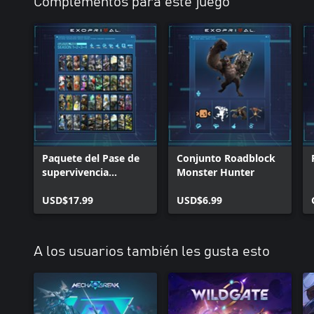
Complementos para este juego
Paquete del Pase de
Conjunto Roadblock
supervivencia
Monster Hunter
Exoprimal: Nivel
prémium
USD$17.99
USD$6.99
A los usuarios también les gusta esto