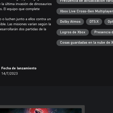
Frecuencia de actualización vari
 la última invasión de dinosaurios
os. El equipo que complete
Xbox Live Cross-Gen Multiplaye
 o luchen junto a ellos contra un
Dolby Atmos
DTS:X
Opt
ble. Las misiones varían según la
desarrollarán dos partidas de la
Logros de Xbox
Presencia 
Cosas guardadas en la nube de 
 con Capcom ID y cómo usarlos,
cuenta que puede haber casos en
en caso de circunstancias
Fecha de lanzamiento
14/7/2023