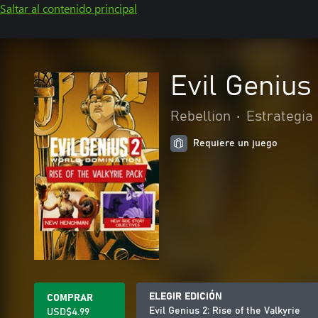
Saltar al contenido principal
Evil Genius 
Rebellion
•
Estrategia
Requiere un juego
ELEGIR EDICIÓN
COMPRAR
Evil Genius 2: Rise of the Valkyrie
USD$4.99