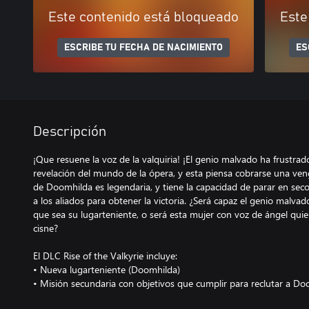
Este contenido está bloqueado
Este
ESCRIBE TU FECHA DE NACIMIENTO
ES
Descripción
¡Que resuene la voz de la valquiria! ¡El genio malvado ha frustrad
revelación del mundo de la ópera, y esta piensa cobrarse una ven
de Doomhilda es legendaria, y tiene la capacidad de parar en sec
a los aliados para obtener la victoria. ¿Será capaz el genio malv
que sea su lugarteniente, o será esta mujer con voz de ángel quie
cisne?
El DLC Rise of the Valkyrie incluye:
• Nueva lugarteniente (Doomhilda)
• Misión secundaria con objetivos que cumplir para reclutar a D