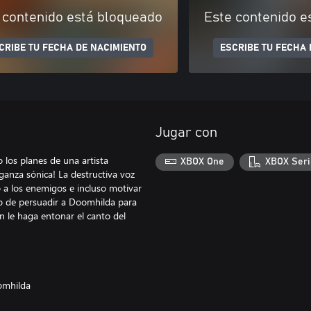
 contenido está bloqueado
Este contenido e
CRIBE TU FECHA DE NACIMIENTO
ESCRIBE TU FECHA 
Jugar con
o los planes de una artista
XBOX One
XBOX Seri
ganza sónica! La destructiva voz
o a los enemigos e incluso motivar
ado de persuadir a Doomhilda para
n le haga entonar el canto del
oomhilda