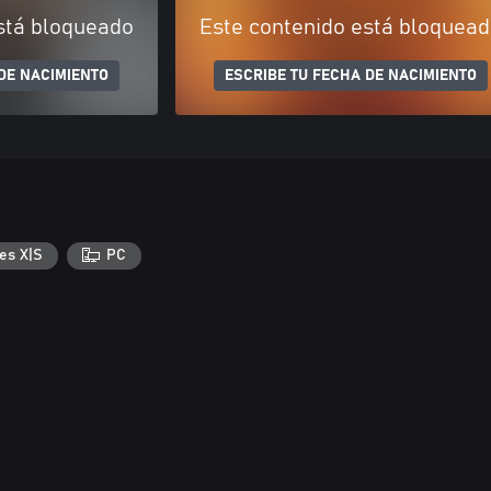
stá bloqueado
Este contenido está bloquea
DE NACIMIENTO
ESCRIBE TU FECHA DE NACIMIENTO
es X|S
PC