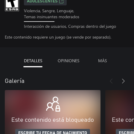
ADOLESCENTES
Violencia, Sangre, Lenguaje,
Temas insinuantes moderados
Interacción de usuarios, Compras dentro del juego
Este contenido requiere un juego (se vende por separado).
DETALLES
OPINIONES
MÁS
Galería
Este contenido está bloqueado
Este co
ESCRIBE TU FECHA DE NACIMIENTO
ESCRIB