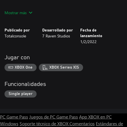
Y si se mueve, detónalo. Dyna Bomb es un arcade intuitivo de
Mostrar más
acción, con una explosión de humor . ¡Disfruta de caracteristicas
como: la rueda de la fortuna para encontrar secretos extra,
potenciadores del jugador, diferentes diseños de personajes y
Publicado por
Desarrollado por
Fecha de
mucho más!
Totalconsole
7 Raven Studios
lanzamiento
1/2/2022
Jugar con
XBOX One
XBOX Series X|S
Funcionalidades
Single player
PC Game Pass
Juegos de PC Game Pass
App XBOX en PC
Windows
Soporte técnico de XBOX
Comentarios
Estándares de