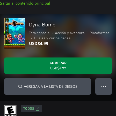
Saltar al contenido principal
Dyna Bomb
Totalconsole
•
Acción y aventura
•
Plataformas
•
Puzles y curiosidades
USD$4.99
COMPRAR
USD$4.99
AGREGAR A LA LISTA DE DESEOS
● ● ●
TODOS