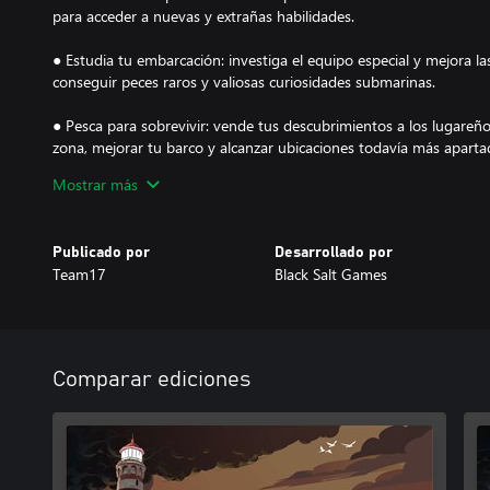
para acceder a nuevas y extrañas habilidades.
● Estudia tu embarcación: investiga el equipo especial y mejora l
conseguir peces raros y valiosas curiosidades submarinas.
● Pesca para sobrevivir: vende tus descubrimientos a los lugare
zona, mejorar tu barco y alcanzar ubicaciones todavía más aparta
Mostrar más
● Lucha contra lo inimaginable: fortalece tu mente y utiliza tus ca
incursiones fuera del agua cuando anochece.
Publicado por
Desarrollado por
Team17
Black Salt Games
Comparar ediciones