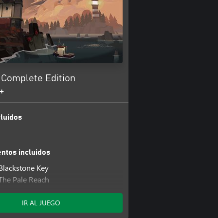
Complete Edition
+
luidos
tos incluidos
Blackstone Key
The Pale Reach
he Iron Rig
IR AL JUEGO