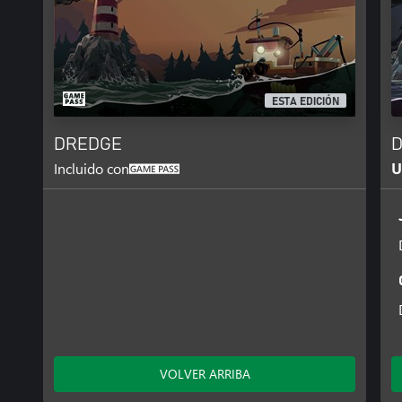
ESTA EDICIÓN
DREDGE
D
Incluido con
U
VOLVER ARRIBA