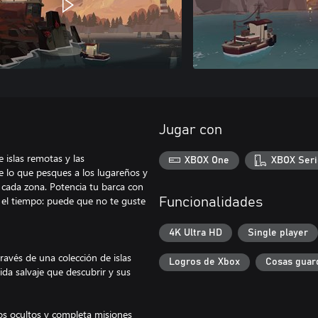
Jugar con
 islas remotas y las
XBOX One
XBOX Seri
e lo que pesques a los lugareños y
cada zona. Potencia tu barca con
 el tiempo: puede que no te guste
Funcionalidades
4K Ultra HD
Single player
ravés de una colección de islas
Logros de Xbox
Cosas guar
da salvaje que descubrir y sus
os ocultos y completa misiones