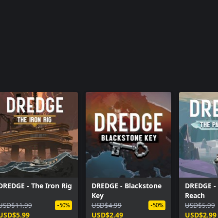
DREDGE - The Iron Rig
DREDGE - Blackstone
DREDGE - 
Key
Reach
USD$11.99
USD$4.99
USD$5.99
-50%
-50%
USD$5.99
USD$2.49
USD$2.99