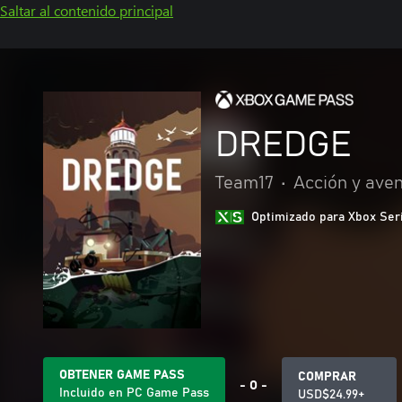
Saltar al contenido principal
DREDGE
Team17
•
Acción y ave
Optimizado para Xbox Ser
OBTENER GAME PASS
COMPRAR
- O -
Incluido en PC Game Pass
USD$24.99+