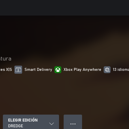
ntura
ies X|S
Smart Delivery
Xbox Play Anywhere
13 idiom
ELEGIR EDICIÓN
● ● ●
DREDGE