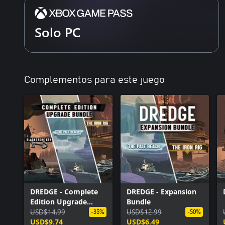
Solo PC
Complementos para este juego
DREDGE - Complete
DREDGE - Expansion
Edition Upgrade
Bundle
Bundle
USD$14.99
USD$12.99
-35%
-50%
USD$9.74
USD$6.49