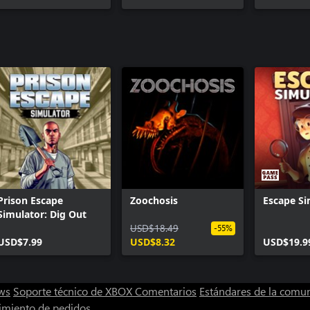
Prison Escape
Zoochosis
Escape Si
Simulator: Dig Out
USD$18.49
-55%
USD$7.99
USD$8.32
USD$19.9
ws
Soporte técnico de XBOX
Comentarios
Estándares de la comu
imiento de pedidos