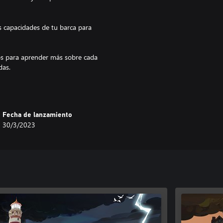
as capacidades de tu barca para
ños para aprender más sobre cada
das.
pacidades para sobrevivir a las
Fecha de lanzamiento
30/3/2023