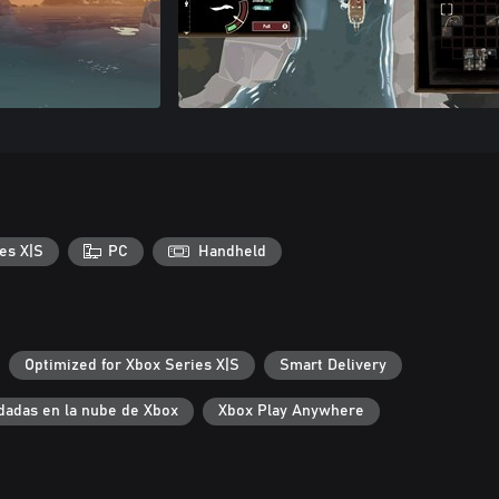
es X|S
PC
Handheld
Optimized for Xbox Series X|S
Smart Delivery
dadas en la nube de Xbox
Xbox Play Anywhere