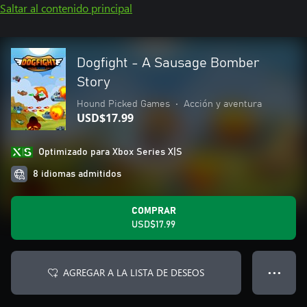
Saltar al contenido principal
Dogfight - A Sausage Bomber
Story
Hound Picked Games
•
Acción y aventura
USD$17.99
Optimizado para Xbox Series X|S
8 idiomas admitidos
COMPRAR
USD$17.99
AGREGAR A LA LISTA DE DESEOS
● ● ●