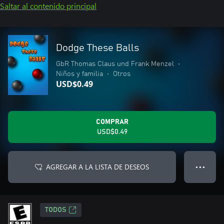
Saltar al contenido principal
Dodge These Balls
GbR Thomas Claus und Frank Menzel
•
Niños y familia
•
Otros
USD$0.49
COMPRAR
USD$0.49
AGREGAR A LA LISTA DE DESEOS
● ● ●
TODOS