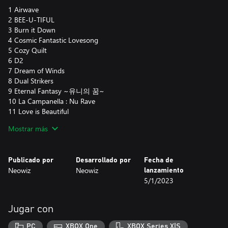
1 Airwave
2 BEE-U-TIFUL
3 Burn it Down
4 Cosmic Fantastic Lovesong
5 Cozy Quilt
6 D2
7 Dream of Winds
8 Dual Strikers
9 Eternal Fantasy ~유니의 꿈~
10 La Campanella : Nu Rave
11 Love is Beautiful
12 MonoXide
Mostrar más
13 Nova ~Mr.Funky Remix~
14 Put'Em Up
15 Puzzler
Publicado por
Desarrollado por
Fecha de
16 Rage Of Demon
Neowiz
Neowiz
lanzamiento
17 Say it from your heart
5/1/2023
18 Sweet Dream
19 The Guilty
20 Thor ~Extended Mix~
Jugar con
21 Trip
22 XLASHER
PC
XBOX One
XBOX Series X|S