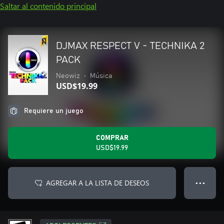
Saltar al contenido principal
DJMAX RESPECT V - TECHNIKA 2
PACK
Neowiz
•
Música
USD$19.99
Requiere un juego
COMPRAR
USD$19.99
AGREGAR A LA LISTA DE DESEOS
● ● ●