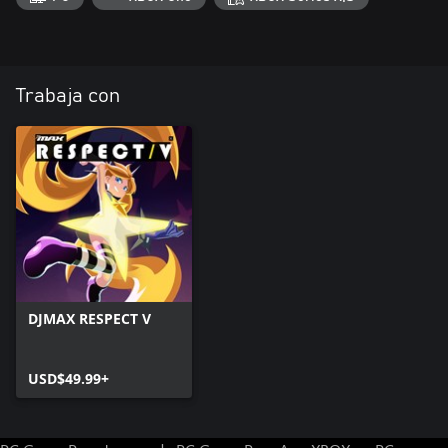
23 Y ~Extended Mix~
24 End of Mythology
Trabaja con
DJMAX RESPECT V
USD$49.99+