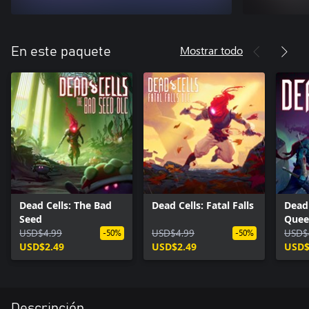
Mostrar todo
En este paquete
Dead Cells: The Bad
Dead Cells: Fatal Falls
Dead 
Seed
Quee
USD$4.99
USD$4.99
USD$
-50%
-50%
USD$2.49
USD$2.49
USD$
Descripción