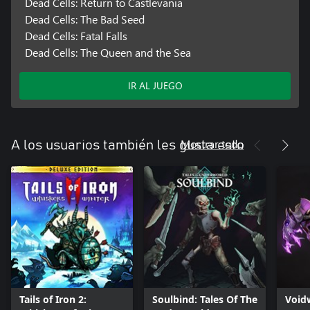
Dead Cells: Return to Castlevania
Dead Cells: The Bad Seed
Dead Cells: Fatal Falls
Dead Cells: The Queen and the Sea
IR AL JUEGO
Mostrar todo
A los usuarios también les gusta esto
Tails of Iron 2:
Soulbind: Tales Of The
Void