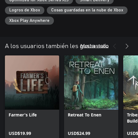
Logros de Xbox
Cosas guardadas en la nube de Xbox
Xbox Play Anywhere
Mostrar todo
A los usuarios también les gusta esto
Farmer's Life
Retreat To Enen
Tribe
Build
USD$19.99
USD$24.99
USD$