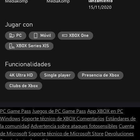
Mediakomp
MediaKomp
lanzamiento
15/11/2020
Jugar con
PC
Móvil
XBOX One
XBOX Series X|S
Funcionalidades
4K Ultra HD
Single player
Presencia de Xbox
Clubs de Xbox
PC Game Pass
Juegos de PC Game Pass
App XBOX en PC
Windows
Soporte técnico de XBOX
Comentarios
Estándares de
la comunidad
Advertencia sobre ataques fotosensibles
Cuenta
de Microsoft
Soporte técnico de Microsoft Store
Devoluciones