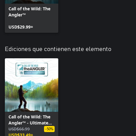
Call of the Wild: The
Angler™
USD$29.99+
Ediciones que contienen este elemento
Call of the Wild: The
Angler™ - Ultimate
Fishing Bundle
USD$66.99
-50%
USD$33.49+