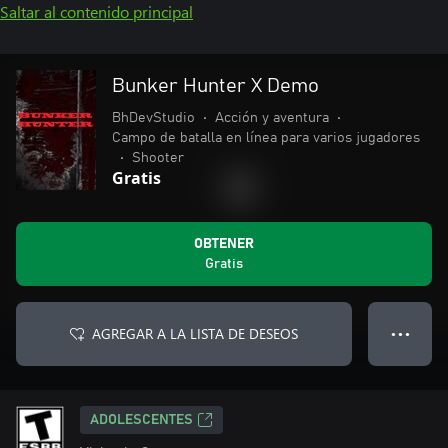
Saltar al contenido principal
Bunker Hunter X Demo
BhDevStudio
•
Acción y aventura
•
Campo de batalla en línea para varios jugadores
•
Shooter
Gratis
OBTENER
Gratis
AGREGAR A LA LISTA DE DESEOS
● ● ●
ADOLESCENTES