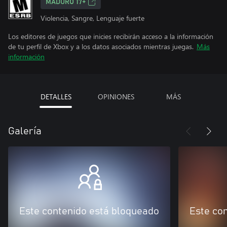
MADURO 17+
Violencia, Sangre, Lenguaje fuerte
Los editores de juegos que inicies recibirán acceso a la información
de tu perfil de Xbox y a los datos asociados mientras juegas.
Más
información
DETALLES
OPINIONES
MÁS
Galería
Este contenido está bloqueado
Este co