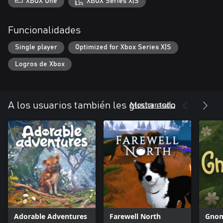
XBOX One
XBOX Series X|S
Funcionalidades
Single player
Optimized for Xbox Series X|S
Logros de Xbox
Mostrar todo
A los usuarios también les gusta esto
Adorable Adventures
Farewell North
Gno