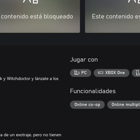
 contenido está bloqueado
Este contenido e
Jugar con
PC
XBOX One
 y Witchdoctor y lánzate a los
Funcionalidades
Online co-op
Online multip
a de un exotraje, pero no tienen