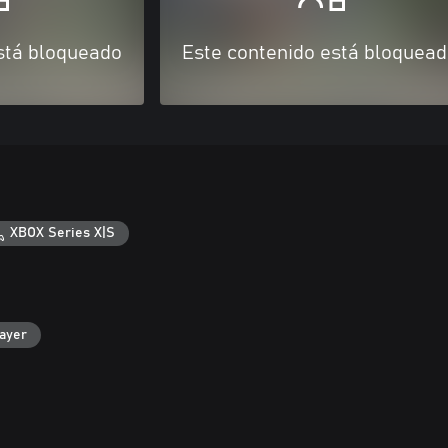
stá bloqueado
Este contenido está bloquea
XBOX Series X|S
layer