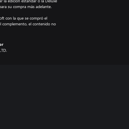
r la edición estándar o la Deluxe
e para su compra más adelante.
ft con la que se compró el
a el complemento, el contenido no
or
LTD.