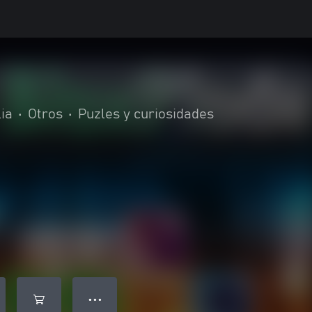
lia
•
Otros
•
Puzles y curiosidades
● ● ●