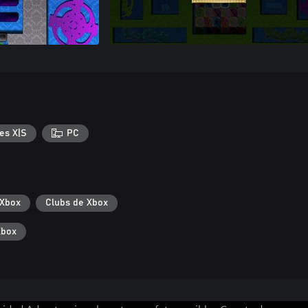
es X|S
PC
 Xbox
Clubs de Xbox
Xbox