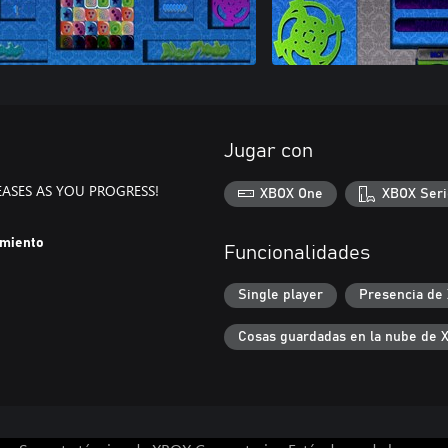
Jugar con
EASES AS YOU PROGRESS!
XBOX One
XBOX Seri
amiento
Funcionalidades
Single player
Presencia de
Cosas guardadas en la nube de 