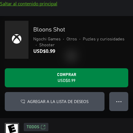
Saltar al contenido principal
Bloons Shot
Ngochi Games
•
Otros
•
Puzles y curiosidades
•
Shooter
USD$0.99
COMPRAR
USD$0.99
AGREGAR A LA LISTA DE DESEOS
● ● ●
TODOS