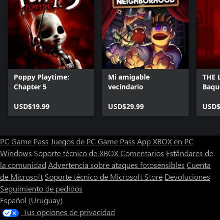
Poppy Playtime:
Mi amigable
THE 
Chapter 5
vecindario
Baqu
USD$19.99
USD$29.99
USD$
PC Game Pass
Juegos de PC Game Pass
App XBOX en PC
Windows
Soporte técnico de XBOX
Comentarios
Estándares de
la comunidad
Advertencia sobre ataques fotosensibles
Cuenta
de Microsoft
Soporte técnico de Microsoft Store
Devoluciones
Seguimiento de pedidos
Español (Uruguay)
Tus opciones de privacidad