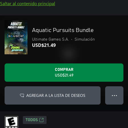
Saltar al contenido principal
Aquatic Pursuits Bundle
Ultimate Games S.A.
•
Simulación
USD$21.49
COMPRAR
USD$21.49
AGREGAR A LA LISTA DE DESEOS
● ● ●
TODOS