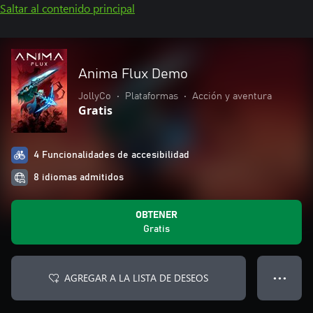
Saltar al contenido principal
Anima Flux Demo
JollyCo
•
Plataformas
•
Acción y aventura
Gratis
4 Funcionalidades de accesibilidad
8 idiomas admitidos
OBTENER
Gratis
AGREGAR A LA LISTA DE DESEOS
● ● ●