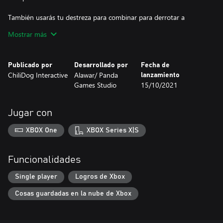
También usarás tu destreza para combinar para derrotar a
poderosos jefes, obtener logros gratificantes y completar tableros
Mostrar más
de diseño tortuoso llenos de obstáculos desafiantes. ¿Vas a
detener el encantamiento antes de que Tutmos deletree la
perdición de tu ciudad?
Publicado por
Desarrollado por
Fecha de
ChiliDog Interactive
Alawar/ Panda
lanzamiento
Games Studio
15/10/2021
Jugar con
XBOX One
XBOX Series X|S
Funcionalidades
Single player
Logros de Xbox
Cosas guardadas en la nube de Xbox