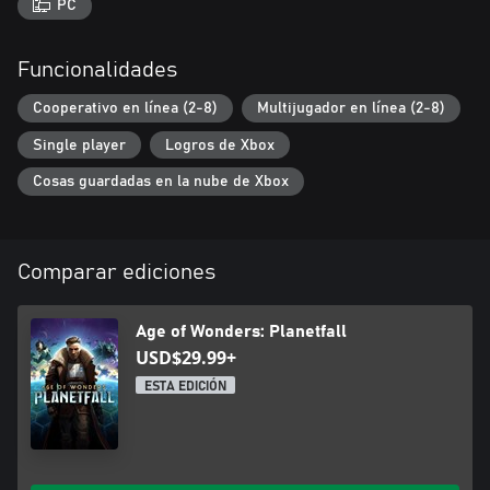
PC
Múltiples modos de juego: Una compleja historia de campaña
para un jugador combinada con la creación aleatoria de mapas
ofrece infinitas posibilidades de repetición. Prueba nuevos estilos
Funcionalidades
de juego en el modo de escaramuzas y juega al multijugador a tu
Cooperativo en línea (2-8)
Multijugador en línea (2-8)
Single player
Logros de Xbox
Cosas guardadas en la nube de Xbox
Comparar ediciones
Age of Wonders: Planetfall
USD$29.99+
ESTA EDICIÓN