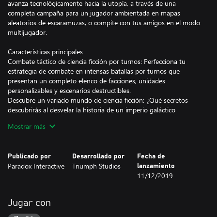
avanza tecnológicamente hacia la utopía, a través de una
completa campaña para un jugador ambientada en mapas
aleatorios de escaramuzas, o compite con tus amigos en el modo
multijugador.
Características principales
Combate táctico de ciencia ficción por turnos: Perfecciona tu
estrategia de combate en intensas batallas por turnos que
presentan un completo elenco de facciones, unidades
personalizables y escenarios destructibles.
Descubre un variado mundo de ciencia ficción: ¿Qué secretos
descubrirás al desvelar la historia de un imperio galáctico
destruido? Descubre el destino de la Star Union explorando
Mostrar más
suntuosos paisajes, páramos salvajes y megaciudades. Encuentra
a facciones rivales y descubre tecnologías ocultas, olvidadas en
lugares abandonados.
Publicado por
Desarrollado por
Fecha de
Desarrollo de un imperio planetario: Controla el futuro de tu
Paradox Interactive
Triumph Studios
lanzamiento
colonia con una mezcla de avances tecnológicos y desarrollo
11/12/2019
social. ¿Vas a crear un paraíso medioambiental o un orden militar
perfecto?
Múltiples caminos hacia la victoria: Consigue tus objetivos a
Jugar con
través de la conquista, la diplomacia o las tecnologías del fin del
mundo.