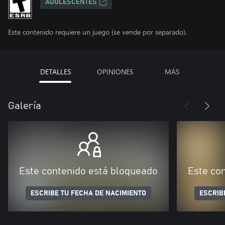
ADOLESCENTES
Este contenido requiere un juego (se vende por separado).
DETALLES
OPINIONES
MÁS
Galería
Este contenido está bloqueado
Este co
ESCRIBE TU FECHA DE NACIMIENTO
ESCRIB