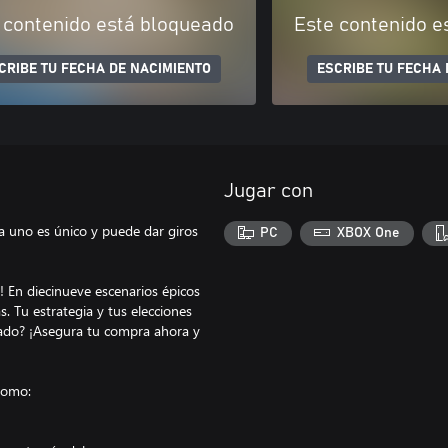
 contenido está bloqueado
Este contenido e
CRIBE TU FECHA DE NACIMIENTO
ESCRIBE TU FECHA 
Jugar con
a uno es único y puede dar giros
PC
XBOX One
 En diecinueve escenarios épicos
Tu estrategia y tus elecciones
tado? ¡Asegura tu compra ahora y
como: