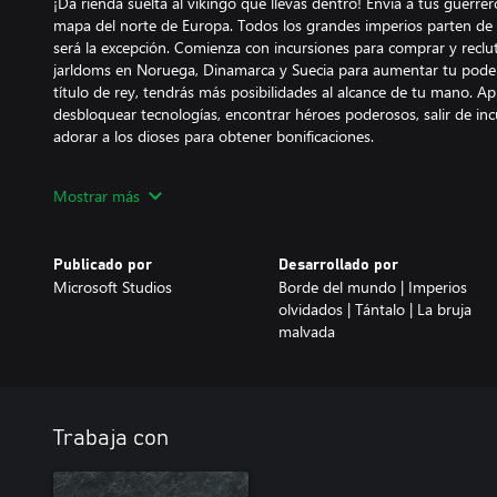
¡Da rienda suelta al vikingo que llevas dentro! Envía a tus guerr
mapa del norte de Europa. Todos los grandes imperios parten de 
será la excepción. Comienza con incursiones para comprar y reclu
jarldoms en Noruega, Dinamarca y Suecia para aumentar tu poder
título de rey, tendrás más posibilidades al alcance de tu mano. A
desbloquear tecnologías, encontrar héroes poderosos, salir de inc
adorar a los dioses para obtener bonificaciones.
Otón el Grande
Mostrar más
Estás rodeado de enemigos: temibles vikingos, jinetes magiares y 
que, aunque seas rey, tu poder no es absoluto. Por suerte, tienes
mejores amigos y ayudarte a lograr tu ambición de convertirte e
Publicado por
Desarrollado por
Romano Germánico… o que serán una espina rebelde en tu costado
Microsoft Studios
Borde del mundo | Imperios
ellos y dales regalos para mantenerlos de tu lado.
olvidados | Tántalo | La bruja
malvada
Oda Nobunaga
Elige jugar como una de las seis facciones únicas. ¿Liderarás a los
enemigos con la mejor caballería de Japón? ¿O comandarás a los
en la llegada de extranjeros con armas nuevas? O, si el subterfugio
prueba el clan Mori y aprovecha tu red criminal para reclutar per
Trabaja con
¡Y mucho más!
Inspiración en la comunidad