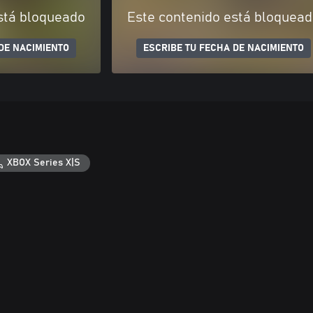
stá bloqueado
Este contenido está bloquea
DE NACIMIENTO
ESCRIBE TU FECHA DE NACIMIENTO
XBOX Series X|S