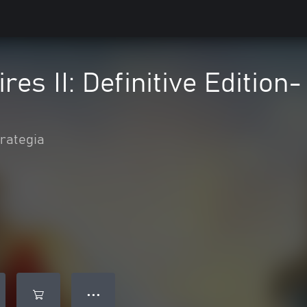
res II: Definitive Edition
rategia
● ● ●