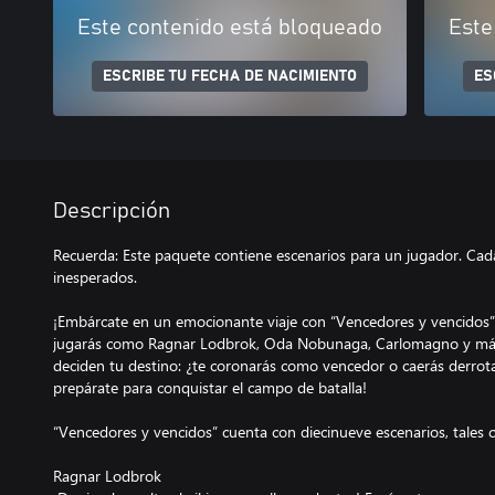
Este contenido está bloqueado
Este
ESCRIBE TU FECHA DE NACIMIENTO
ES
Descripción
Recuerda: Este paquete contiene escenarios para un jugador. Cad
inesperados.
¡Embárcate en un emocionante viaje con “Vencedores y vencidos”!
jugarás como Ragnar Lodbrok, Oda Nobunaga, Carlomagno y más. 
deciden tu destino: ¿te coronarás como vencedor o caerás derro
prepárate para conquistar el campo de batalla!
“Vencedores y vencidos” cuenta con diecinueve escenarios, tales 
Ragnar Lodbrok