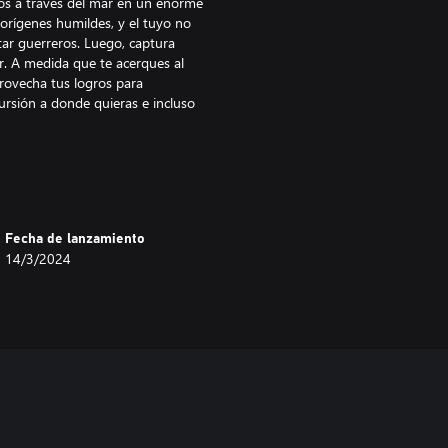
eros a través del mar en un enorme
orígenes humildes, y el tuyo no
tar guerreros. Luego, captura
. A medida que te acerques al
provecha tus logros para
ursión a donde quieras e incluso
francos duros como el hierro. Así
 tres vasallos que pueden ser tus
n emperador del Sacro Imperio
Fecha de lanzamiento
. Equilibra tu poder con el de
14/3/2024
 Takeda y aplastarás a tus
 Otomo y encontrarás tu ventaja
 y el asesinato son más tu estilo,
sonajes desagradables.