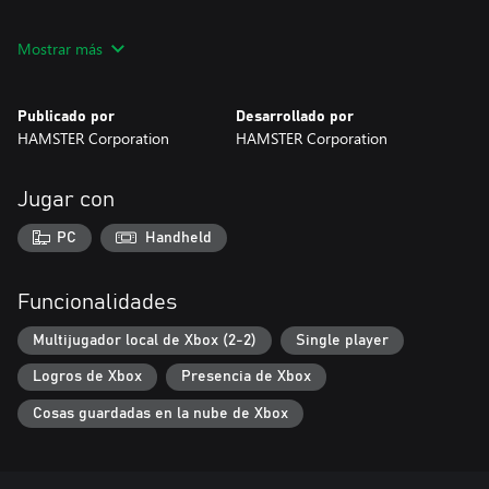
* Este título se basa en la versión de MVS (NEOGEO para salas
Mostrar más
recreativas). Puede haber diferencias entre esta versión y las
versiones para la consola doméstica NEOGEO y otras consolas
domésticas.
Publicado por
Desarrollado por
HAMSTER Corporation
HAMSTER Corporation
Jugar con
PC
Handheld
Funcionalidades
Multijugador local de Xbox (2-2)
Single player
Logros de Xbox
Presencia de Xbox
Cosas guardadas en la nube de Xbox