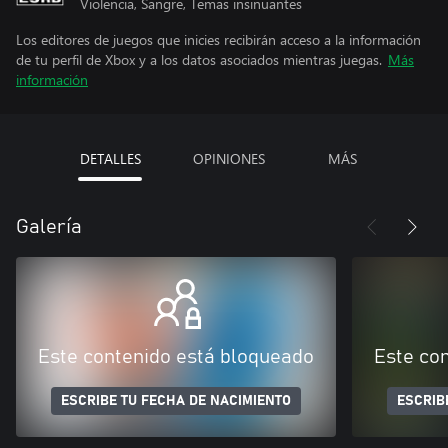
Violencia, Sangre, Temas insinuantes
Los editores de juegos que inicies recibirán acceso a la información
de tu perfil de Xbox y a los datos asociados mientras juegas.
Más
información
DETALLES
OPINIONES
MÁS
Galería
Este contenido está bloqueado
Este co
ESCRIBE TU FECHA DE NACIMIENTO
ESCRIB