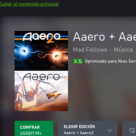
Saltar al contenido principal
Aaero + Aa
Mad Fellows
•
Música
Optimizado para Xbox Ser
ELEGIR EDICIÓN
COMPRAR
Aaero + Aaero2
USD$17.99+