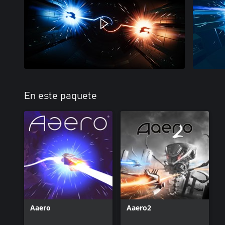
En este paquete
Aaero
Aaero2