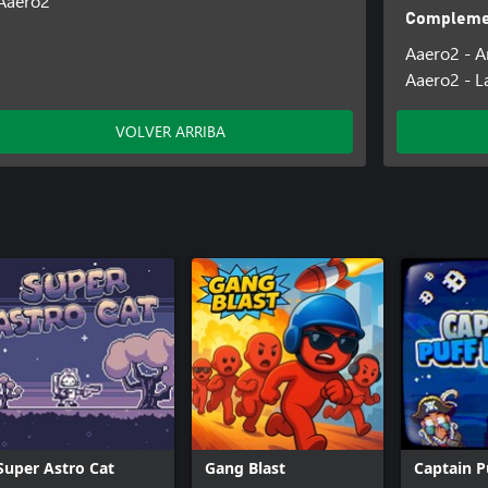
Aaero2
Complemen
Aaero2 - A
Aaero2 - L
VOLVER ARRIBA
Super Astro Cat
Gang Blast
Captain P