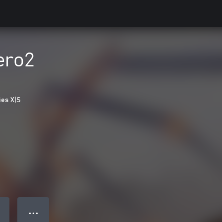
ero2
ies X|S
● ● ●