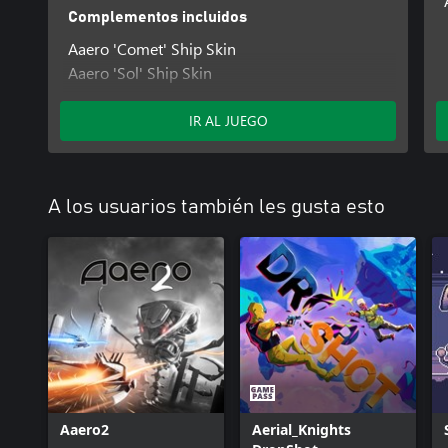
Complementos incluidos
Aaero 'Comet' Ship Skin
Aaero 'Sol' Ship Skin
Aaero 'Phaser' Ship Skin
Aaero 1000DaysWasted: Drum & Bass Pack
IR AL JUEGO
Aaero Monstercat Pack
A los usuarios también les gusta esto
Aaero2
Aerial_Knights