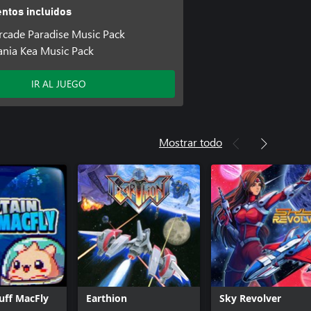
tos incluidos
rcade Paradise Music Pack
ania Kea Music Pack
IR AL JUEGO
Mostrar todo
uff MacFly
Earthion
Sky Revolver