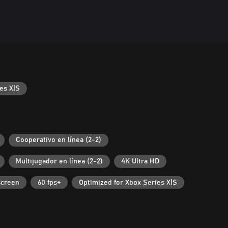
es X|S
Cooperativo en línea (2-2)
Multijugador en línea (2-2)
4K Ultra HD
screen
60 fps+
Optimized for Xbox Series X|S