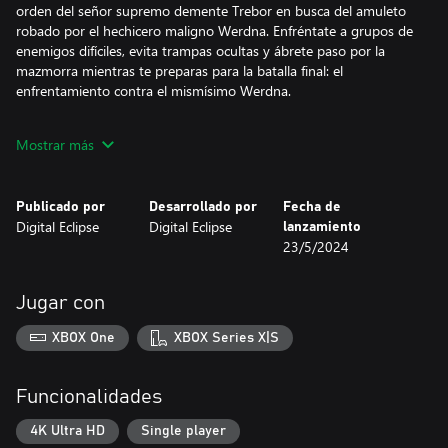
orden del señor supremo demente Trebor en busca del amuleto
robado por el hechicero maligno Werdna. Enfréntate a grupos de
enemigos difíciles, evita trampas ocultas y ábrete paso por la
mazmorra mientras te preparas para la batalla final: el
enfrentamiento contra el mismísimo Werdna.
La precisión por bandera
Mostrar más
Wizardry: Proving Grounds of the Mad Overlord ha sido creado
directamente sobre el código original de 1981. Aunque su
Publicado por
Desarrollado por
Fecha de
apariencia ha sido modernizada, debajo sigue estando el código
Digital Eclipse
Digital Eclipse
lanzamiento
del juego original. Podrás incluso ver la interfaz original del Apple
23/5/2024
II mientras juegas.
Un desafío sin engorros
Jugar con
Aunque la famosa dificultad de los enemigos no se ha visto
XBOX One
XBOX Series X|S
alterada, se han realizado mejoras de calidad de vida en todas las
áreas. Los sistemas de gestión de grupo, navegación,
lanzamiento de hechizos y combate han recibido mejoras
Funcionalidades
considerables.
4K Ultra HD
Single player