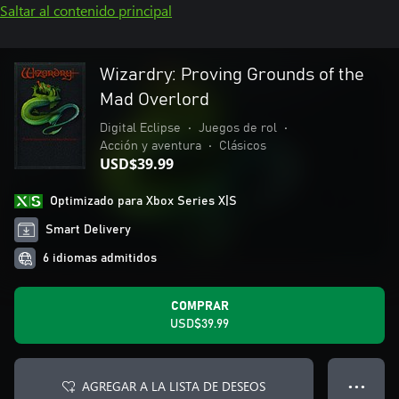
Saltar al contenido principal
Wizardry: Proving Grounds of the
Mad Overlord
Digital Eclipse
•
Juegos de rol
•
Acción y aventura
•
Clásicos
USD$39.99
Optimizado para Xbox Series X|S
Smart Delivery
6 idiomas admitidos
COMPRAR
USD$39.99
AGREGAR A LA LISTA DE DESEOS
● ● ●