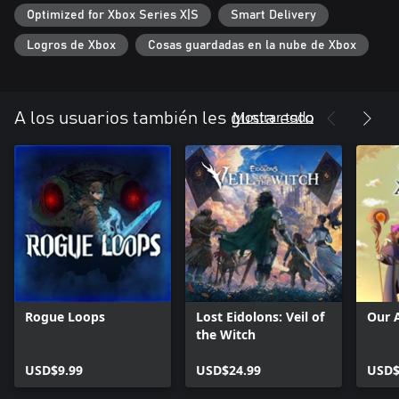
El renacer de una leyenda
Optimized for Xbox Series X|S
Smart Delivery
Si acabas de descubrir la legendaria franquicia de Wizardry,
Logros de Xbox
Cosas guardadas en la nube de Xbox
Wizardry: Proving Grounds of the Mad Overlord es el punto de
partida ideal para jugadores nuevos. Por otro lado, los veteranos
de la serie podrán disfrutar de los nuevos gráficos y diseño de
sonido, así como de la interfaz simplificada.
Mostrar todo
A los usuarios también les gusta esto
Rogue Loops
Lost Eidolons: Veil of
Our 
the Witch
USD$9.99
USD$24.99
USD$