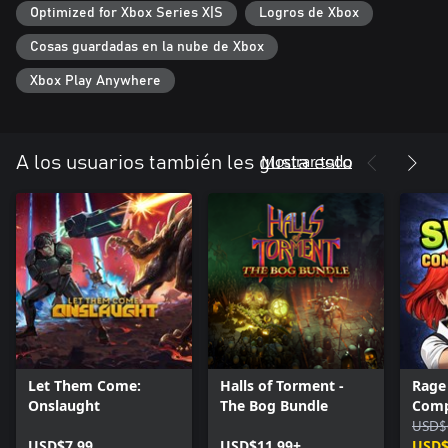
Optimized for Xbox Series X|S
Logros de Xbox
Cosas guardadas en la nube de Xbox
Xbox Play Anywhere
Mostrar todo
A los usuarios también les gusta esto
Let Them Come:
Halls of Torment -
Rage
Onslaught
The Bog Bundle
Comp
USD$
USD$7.99
USD$11.99+
USD$