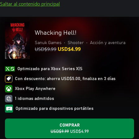
Saltar al contenido principal
Whacking Hell!
Sanuk Games
•
Shooter
•
Acción y aventura
USD$9.99
USD$4.99
Optimizado para Xbox Series X|S
Con descuento: ahorra USD$5.00, finaliza en 3 días
Xbox Play Anywhere
1 idiomas admitidos
Optimizado para dispositivos portátiles
COMPRAR
USD$9.99
USD$4.99