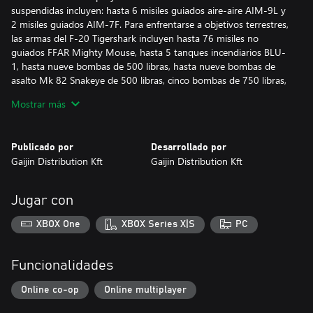
suspendidas incluyen: hasta 6 misiles guiados aire-aire AIM-9L y
2 misiles guiados AIM-7F. Para enfrentarse a objetivos terrestres,
las armas del F-20 Tigershark incluyen hasta 76 misiles no
guiados FFAR Mighty Mouse, hasta 5 tanques incendiarios BLU-
1, hasta nueve bombas de 500 libras, hasta nueve bombas de
asalto Mk 82 Snakeye de 500 libras, cinco bombas de 750 libras,
tres de 1000 libras o una de 2000 libras en distintas
Mostrar más
combinaciones. Además, hay un contenedor suspendido con un
cañón GAU-13/A de 30 mm. Se usan cuatro misiles aire-
superficie AGM-65B para impactar en objetivos blindados. El caza
Publicado por
Desarrollado por
es capaz de alcanzar velocidades de más de 2200 km/h. Emplea
Gaijin Distribution Kft
Gaijin Distribution Kft
45 bengalas y señuelos radar para protegerse frente a amenazas
de misiles.
Jugar con
Todos los vehículos premium te permiten ganar más Puntos de
Investigación y Leones de Plata y vienen equipados con todas las
XBOX One
XBOX Series X|S
PC
modificaciones disponibles.
Con una cuenta Premium (también adquirible en el juego por
Funcionalidades
Águilas de Oro) ganarás más Puntos de Investigación y Leones
de Plata en las batallas durante una cantidad determinada de
Online co-op
Online multiplayer
días. ¡Esto se acumula con las bonificaciones de los vehículos