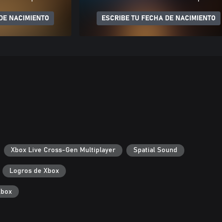
DE NACIMIENTO
ESCRIBE TU FECHA DE NACIMIENTO
Xbox Live Cross-Gen Multiplayer
Spatial Sound
Logros de Xbox
Xbox