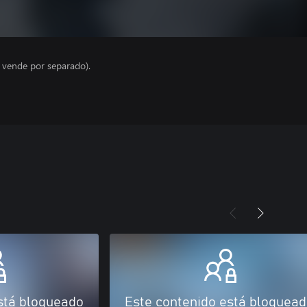
e vende por separado).
stá bloqueado
Este contenido está bloquea