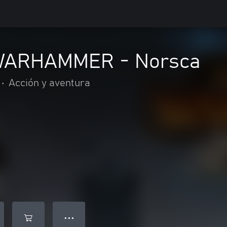
 WARHAMMER - Norsca
•
Acción y aventura
● ● ●