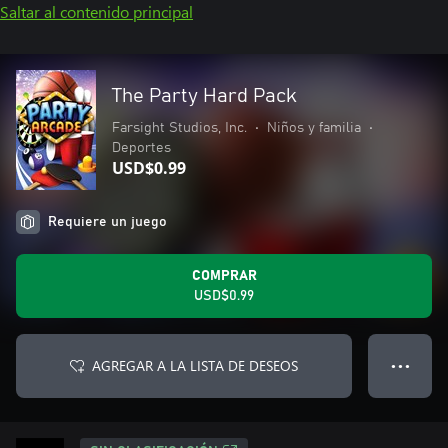
Saltar al contenido principal
The Party Hard Pack
Farsight Studios, Inc.
•
Niños y familia
•
Deportes
USD$0.99
Requiere un juego
COMPRAR
USD$0.99
AGREGAR A LA LISTA DE DESEOS
● ● ●