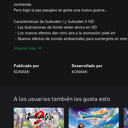
contienda.
Pero bajo la paz pasajera se gesta una nueva guerra...
Características de Suikoden I y Suikoden II HD
・Las ilustraciones de fondo están ahora en HD
・Los nuevos efectos dan otro aire a la animación pixel art
・Nuevos efectos de sonido ambientales para sumergirte en este
・El sonido de batalla ahora también está en HD y añade un nuev
Mostrar más
・Nuevo sistema de autoguardado
・Avance rápido de la batalla
・Registro de conversación
Publicado por
Desarrollado por
KONAMI
KONAMI
A los usuarios también les gusta esto