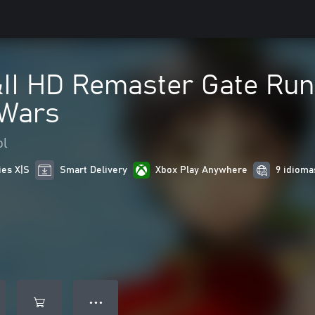
&II HD Remaster Gate Ru
 Wars
ol
ies X|S
Smart Delivery
Xbox Play Anywhere
9 idioma
● ● ●