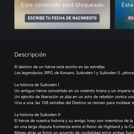
Este contenido está bloqueado
Este
ESCRIBE TU FECHA DE NACIMIENTO
ES
Descripción
El destino de un héroe está escrito en las estrellas
Los legendarios JRPG de Konami, Suikoden I y Suikoden II, ¡ahor
La historia de Suikoden I
Un antiguo héroe convertido en un violento tirano y un imperio 
Un ejército de liberación se alza en un acto de rebelión contra una
Una a una, las 108 estrellas del Destino se reúnen para moldear el 
La historia de Suikoden II
El héroe de nuestra historia y su amigo Jowy son miembros de la 
en una larga disputa fronteriza entre el Reino de Highland y la 
Meses atrás se firmó un acuerdo de cordialidad entre ambas fuerza