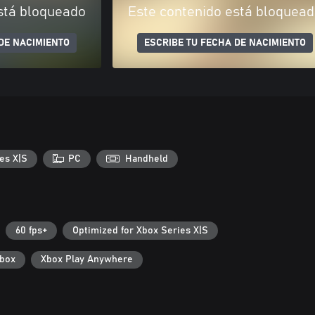
stá bloqueado
Este contenido está bloquea
DE NACIMIENTO
ESCRIBE TU FECHA DE NACIMIENTO
es X|S
PC
Handheld
60 fps+
Optimized for Xbox Series X|S
Xbox
Xbox Play Anywhere