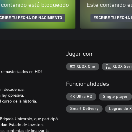
 contenido está bloqueado
Este contenido e
CRIBE TU FECHA DE NACIMIENTO
ESCRIBE TU FECHA 
Jugar con
XBOX One
XBOX Seri
a remasterizados en HD!
Funcionalidades
en decadencia.
 ley opresiva.
4K Ultra HD
Single player
curso de la historia.
Smart Delivery
Logros de 
Brigada Unicornio, que participó
Ciudad-Estado de Jowston.
s, contentas de finalizar la