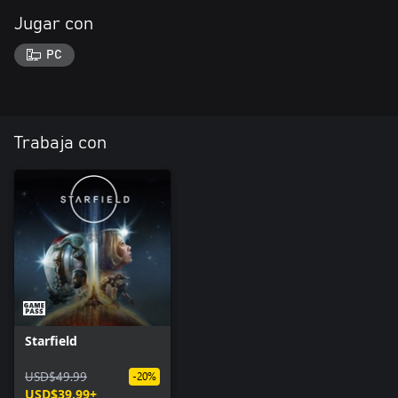
Jugar con
PC
Trabaja con
Starfield
USD$49.99
-20%
USD$39.99+