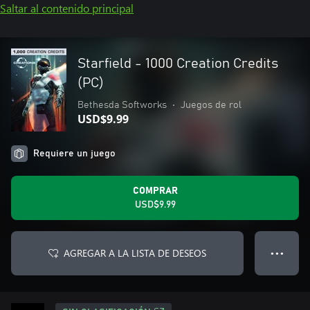
Saltar al contenido principal
Starfield - 1000 Creation Credits
(PC)
Bethesda Softworks
•
Juegos de rol
USD$9.99
Requiere un juego
COMPRAR
USD$9.99
AGREGAR A LA LISTA DE DESEOS
● ● ●