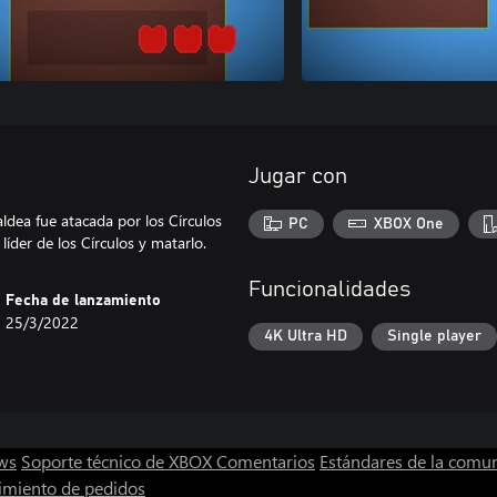
Jugar con
ldea fue atacada por los Círculos
PC
XBOX One
líder de los Círculos y matarlo.
Funcionalidades
Fecha de lanzamiento
25/3/2022
4K Ultra HD
Single player
ws
Soporte técnico de XBOX
Comentarios
Estándares de la comu
imiento de pedidos