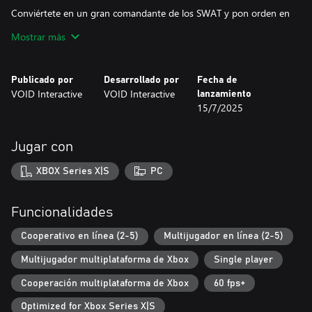
Conviértete en un gran comandante de los SWAT y pon orden en
una ciudad abrumada por el caos.
Mostrar más
Lidera un equipo de agentes de élite de los SWAT durante
misiones angustiosas y de alto riesgo contra criminales violentos,
Publicado por
Desarrollado por
Fecha de
crueles y calculadores. Dótate de armas y equipamiento del
VOID Interactive
VOID Interactive
lanzamiento
mundo real para afrontar misiones inspiradas en casos reales
15/7/2025
contra los despiadados criminales de Los Sueños.
Todas tus decisiones, desde la selección del equipo hasta la
Jugar con
irrupción táctica y el enfrentamiento, marcan la diferencia entre la
vida y la muerte.
XBOX Series X|S
PC
¿Estás listo?
Funcionalidades
CARACTERÍSTICAS
Cooperativo en línea (2-5)
Multijugador en línea (2-5)
Toma el mando
Multijugador multiplataforma de Xbox
Single player
Ready or Not ofrece una experiencia SWAT inmersiva. Dota a tus
agentes de armas y equipamiento auténticos y despliégalos en
Cooperación multiplataforma de Xbox
60 fps+
misiones de alto riesgo inspiradas en el mundo real para asegurar
ubicaciones que ocultan amenazas delictivas y posible presencia
Optimized for Xbox Series X|S