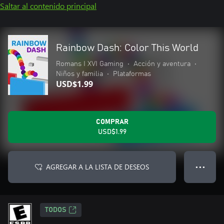
Saltar al contenido principal
Rainbow Dash: Color This World
Romans I XVI Gaming
•
Acción y aventura
•
Niños y familia
•
Plataformas
USD$1.99
COMPRAR
USD$1.99
AGREGAR A LA LISTA DE DESEOS
● ● ●
TODOS