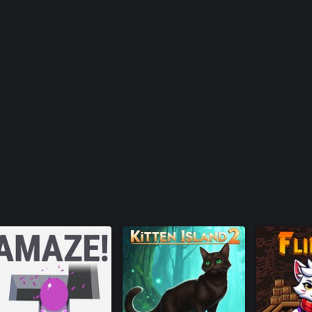
Mimi the C
PuzzlePet 