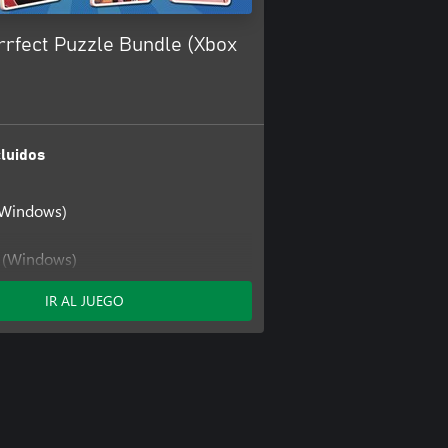
rfect Puzzle Bundle (Xbox
luidos
(Windows)
t (Windows)
IR AL JUEGO
 (Windows)
at: Meow Together
Cat: Meow Together (Windows)
at: Mimi's Scratcher
at: Mimi's Scratcher (Windows)
at: New Friends