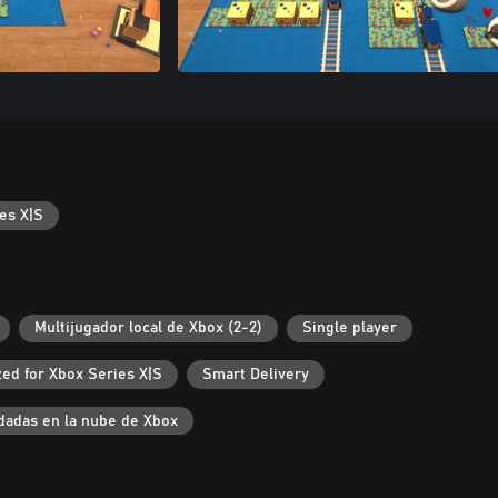
es X|S
Multijugador local de Xbox (2-2)
Single player
ed for Xbox Series X|S
Smart Delivery
dadas en la nube de Xbox