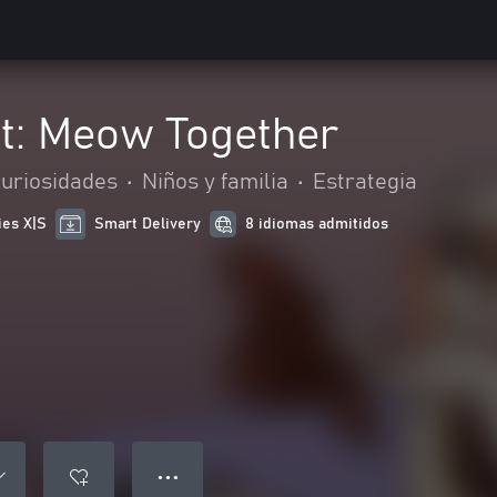
at: Meow Together
curiosidades
•
Niños y familia
•
Estrategia
ies X|S
Smart Delivery
8 idiomas admitidos
● ● ●