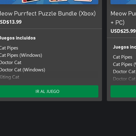
eow Purrfect Puzzle Bundle (Xbox)
Meow Pur
SD$13.99
+ PC)
USD$25.99
Juegos incluidos
Cat Pipes
Juegos inc
Cat Pipes (Windows)
Cat Pipes
Doctor Cat
Cat Pipes 
Doctor Cat (Windows)
Doctor Cat
Kiting Cat
Doctor Ca
Kiting Cat (Windows)
Kiting Cat
Mimi the Cat: Meow Together
IR AL JUEGO
Kiting Cat
Mimi the Cat: Meow Together (Windows)
Mimi the C
Mimi the Cat: Mimi's Scratcher
Mimi the 
Mimi the Cat: Mimi's Scratcher (Windows)
Mimi the C
Mimi the Cat: New Friends
Mimi the C
Mimi the Cat: New Friends (Windows)
Mimi the C
PuzzlePet - Feed Your Cat