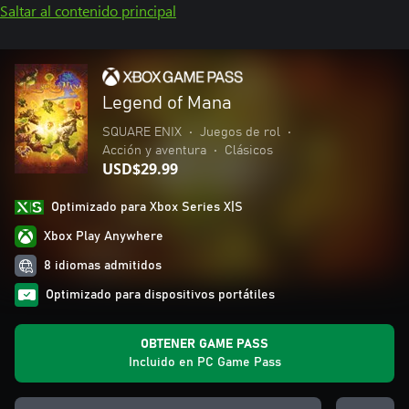
Saltar al contenido principal
Legend of Mana
SQUARE ENIX
•
Juegos de rol
•
Acción y aventura
•
Clásicos
USD$29.99
Optimizado para Xbox Series X|S
Xbox Play Anywhere
8 idiomas admitidos
Optimizado para dispositivos portátiles
OBTENER GAME PASS
Incluido en PC Game Pass