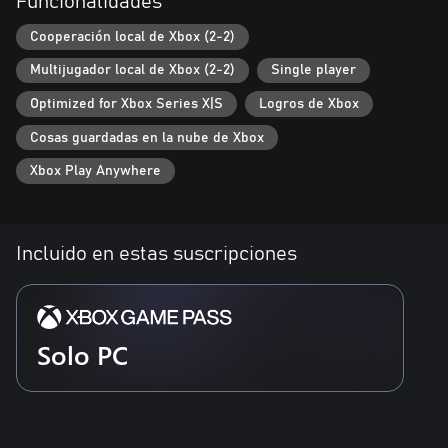
Funcionalidades
Puedes emprender la búsqueda del arma más poderosa o buscar
monstruos jóvenes: tú decides cómo jugar.
Cooperación local de Xbox (2-2)
Multijugador local de Xbox (2-2)
Single player
Optimized for Xbox Series X|S
Logros de Xbox
Cosas guardadas en la nube de Xbox
Xbox Play Anywhere
Incluido en estas suscripciones
Solo PC