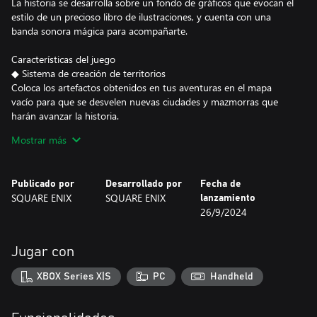
La historia se desarrolla sobre un fondo de gráficos que evocan el
estilo de un precioso libro de ilustraciones, y cuenta con una
banda sonora mágica para acompañarte.
Características del juego
◆ Sistema de creación de territorios
Coloca los artefactos obtenidos en tus aventuras en el mapa
vacío para que se desvelen nuevas ciudades y mazmorras que
harán avanzar la historia.
A medida que el mapa va cobrando vida se convertirá en un
Mostrar más
registro del camino que ha tomado tu aventura.
◆ 68 eventos diferentes
Publicado por
Desarrollado por
Fecha de
La historia está formada por un total de 68 eventos distintos.
SQUARE ENIX
SQUARE ENIX
lanzamiento
¿Con quién te encontrarás y dónde? ¿Cómo se desarrollará tu
26/9/2024
historia? Todo depende de tus decisiones.
¡Cuando hayas completado un evento, no olvides hablar con Li’l
Cactus, que te está esperando en casa!
Jugar con
◆ Contenido rico y profundo
XBOX Series X|S
PC
Handheld
Completar eventos específicos desbloqueará una serie de
contenidos diferentes, como permitirte forjar armas y armaduras,
crear gólems y tener mascotas.