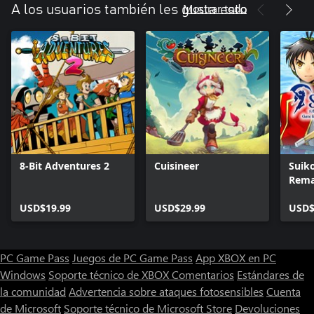
Mostrar todo
A los usuarios también les gusta esto
8-Bit Adventures 2
Cuisineer
Suik
Rema
and 
USD$19.99
USD$29.99
Unif
USD$
PC Game Pass
Juegos de PC Game Pass
App XBOX en PC
Windows
Soporte técnico de XBOX
Comentarios
Estándares de
la comunidad
Advertencia sobre ataques fotosensibles
Cuenta
de Microsoft
Soporte técnico de Microsoft Store
Devoluciones