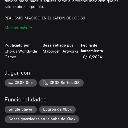
tímidos pasos hacia la adultez como a la terrible maldición que ha
caído sobre su pueblo.
REALISMO MÁGICO EN EL JAPÓN DE LOS 80
Conoce a un ecléctico elenco de personajes inspirados en la
Mostrar más
mitología japonesa y sumérgete en una aventura bellamente
dibujada a mano y animada de forma tradicional.
Publicado por
Desarrollado por
Fecha de
AMISTAD Y PRIMEROS AMORES
Chorus Worldwide
Maboroshi Artworks
lanzamiento
En esta aventura llena de amor, amistad y todas las pruebas de la
Games
10/10/2024
adolescencia que se viene encima, conocerás por el camino a un
atractivo elenco de fascinantes personajes: desde amigos del
colegio y cotillas del pueblo, hasta cuervos samurai y kappas
Jugar con
cleptómanas, incluyendo a, la que literalmente es, la chica de tus
sueños.
XBOX One
XBOX Series X|S
UNA AVENTURA FASCINANTE
Last Time I Saw You es un acogedor y relajante juego de
Funcionalidades
exploración 2D, con toques de acción ligera, puzles ambientales,
misiones secundarias y coleccionables que apoyan su
Single player
Logros de Xbox
conmovedor núcleo narrativo. Todo ello impregnado de nostalgia
Cosas guardadas en la nube de Xbox
y afecto por un tiempo ya pasado.