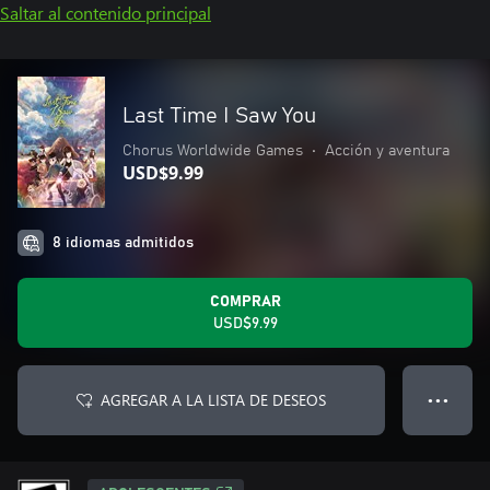
Saltar al contenido principal
Last Time I Saw You
Chorus Worldwide Games
•
Acción y aventura
USD$9.99
8 idiomas admitidos
COMPRAR
USD$9.99
AGREGAR A LA LISTA DE DESEOS
● ● ●